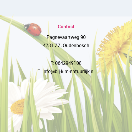
Contact
Pagnevaartweg 90
4731 ZZ, Oudenbosch
T: 0642949108
E: info@bij-kim-natuurlijk.nl